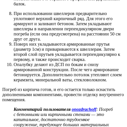
балок.
При использовании швеллеров предварительно
уплотняют верхний кирпичный ряд. Для этого его
армируют и заливают бетоном. Затем укладывают
швеллеры в направлении перпендикулярном двери
погреба (если она предусмотрена) на расстоянии 50 см
друг от друга.
Поверх них укладываются армированные прутья
(диаметр 1см) и привариваются к швеллерам. Затем
второй слой прутьев укладывается перпендикулярно к
первому, и также происходит сварка.
Опалубку делают из ДСП по бокам и снизу
армированной конструкции. После чего армирование
бетонируется. Дополнительно потолок утепляют слоем
керамзита, минеральной ваты, стекловолокном.
Погреб из кирпича готов, и его остается только оснастить
дополненными компонентами, провести отделку внутреннего
помещения.
Комментарий пользователя
onozdrachoff
: Погреб
с бетонными или кирпичными стенами — это
капитальное, достаточно трудоемкое
сооружение, требующее больших материальных