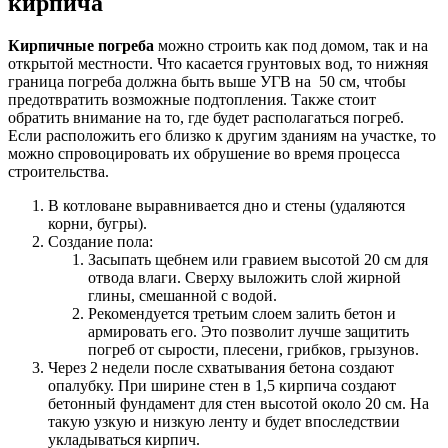
кирпича
Кирпичные погреба
можно строить как под домом, так и на
открытой местности. Что касается грунтовых вод, то нижняя
граница погреба должна быть выше УГВ на 50 см, чтобы
предотвратить возможные подтопления. Также стоит
обратить внимание на то, где будет располагаться погреб.
Если расположить его близко к другим зданиям на участке, то
можно спровоцировать их обрушение во время процесса
строительства.
В котловане выравнивается дно и стены (удаляются
корни, бугры).
Создание пола:
Засыпать щебнем или гравием высотой 20 см для
отвода влаги. Сверху выложить слой жирной
глины, смешанной с водой.
Рекомендуется третьим слоем залить бетон и
армировать его. Это позволит лучше защитить
погреб от сырости, плесени, грибков, грызунов.
Через 2 недели после схватывания бетона создают
опалубку. При ширине стен в 1,5 кирпича создают
бетонный фундамент для стен высотой около 20 см. На
такую узкую и низкую ленту и будет впоследствии
укладываться кирпич.