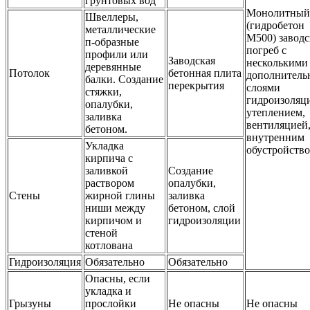
грунтовых вод
Монолитный
Швеллеры,
(гидробетон
металлические
М500) заводс
п-образные
погреб с
профили или
Заводская
несколькими
деревянные
Потолок
бетонная плита
дополнител
балки. Создание
перекрытия
слоями
стяжки,
гидроизоляц
опалубки,
утеплением,
заливка
вентиляцией
бетоном.
внутренним
Укладка
обустройство
кирпича с
заливкой
Создание
раствором
опалубки,
Стены
жирной глины
заливка
ниши между
бетоном, слой
кирпичом и
гидроизоляции
стеной
котлована
Гидроизоляция
Обязательно
Обязательно
Опасны, если
укладка и
Грызуны
прослойки
Не опасны
Не опасны